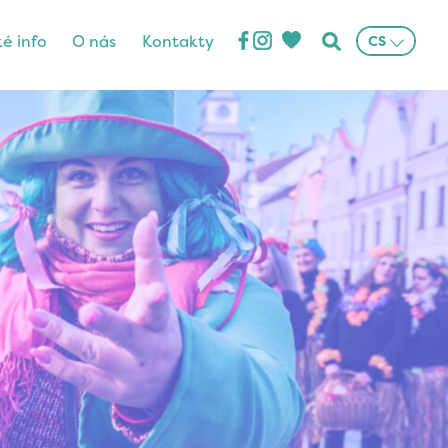
ké info
O nás
Kontakty
CS