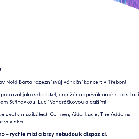
!
 Noid Bárta rozezní svůj vánoční koncert v Třeboni!
pracoval jako skladatel, aranžér a zpěvák například s Luci
em Střihavkou, Lucií Vondráčkovou a dalšími.
xceloval v muzikálech Carmen, Aida, Lucie, The Addams
tra v akci.
o – rychle mizí a brzy nebudou k dispozici.