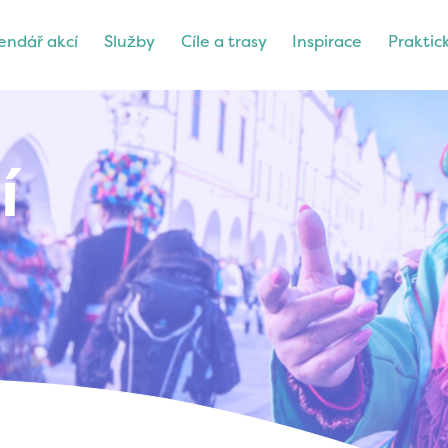
endář akcí
Služby
Cíle a trasy
Inspirace
Praktic
í