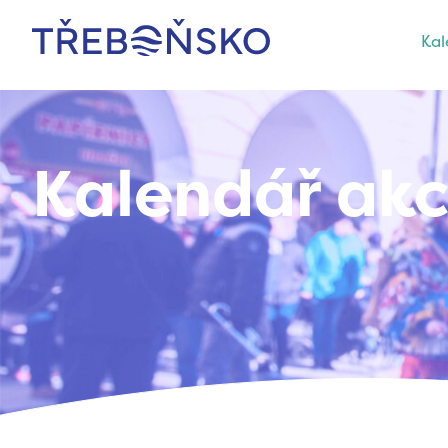
Kal
Třeboňsko
Kalendář akc