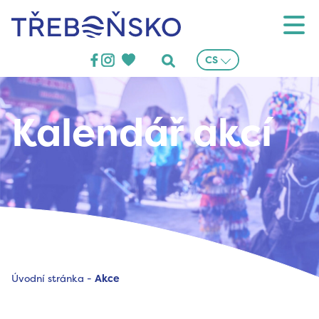
Třeboňsko
CS
Kalendář akcí
Úvodní stránka
-
Akce