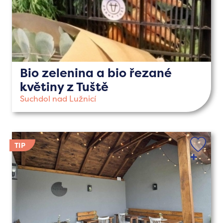
Bio zelenina a bio řezané
květiny z Tuště
Suchdol nad Lužnicí