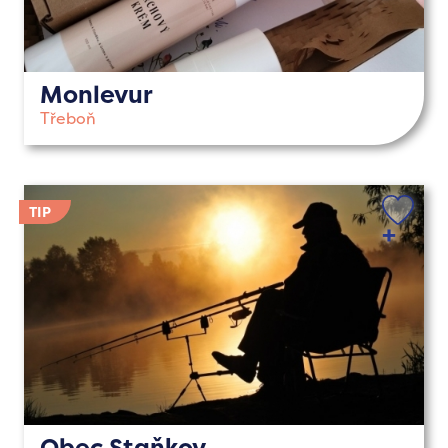
Monlevur
Třeboň
Obec Staňkov