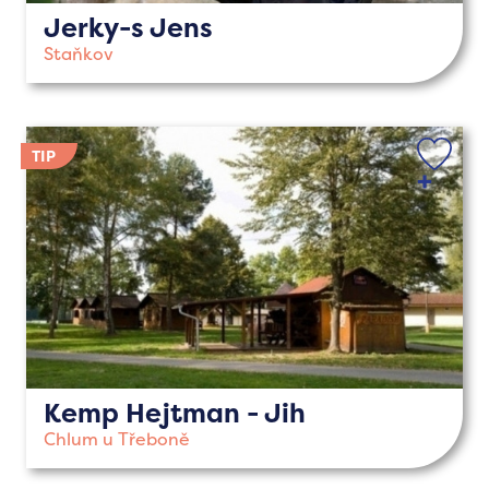
Jerky-s Jens
Staňkov
Kemp Hejtman - Jih
Chlum u Třeboně