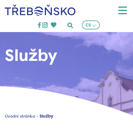
Třeboňsko
CS
Služby
Úvodní stránka
-
Služby