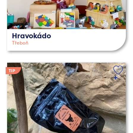
Hravokádo
Třeboň