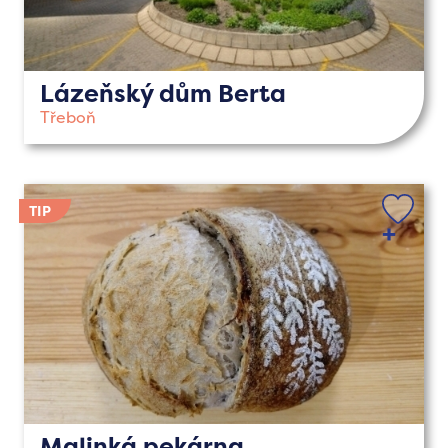
Lázeňský dům Berta
Třeboň
Malinká pekárna