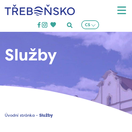
Třeboňsko
CS
Služby
Úvodní stránka
-
Služby