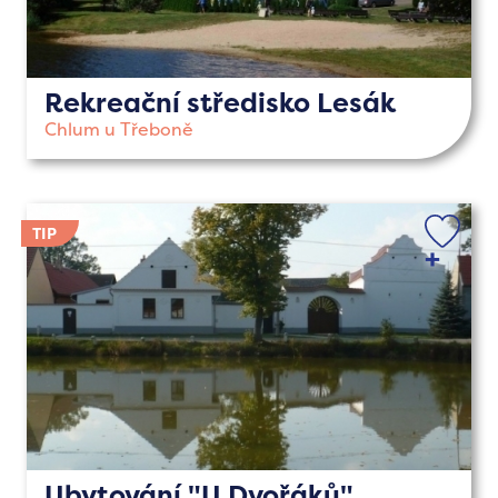
Rekreační středisko Lesák
Chlum u Třeboně
Ubytování "U Dvořáků"