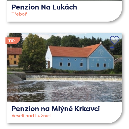
Penzion Na Lukách
Třeboň
Penzion na Mlýně Krkavci
Veselí nad Lužnicí