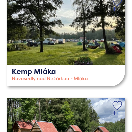
Kemp Mláka
Novosedly nad Nežárkou - Mláka