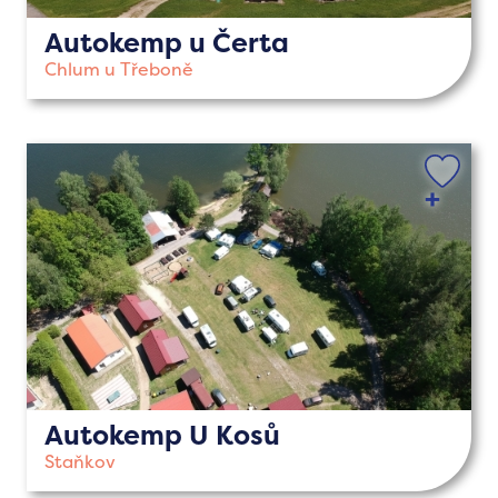
Autokemp u Čerta
Chlum u Třeboně
Autokemp U Kosů
Staňkov