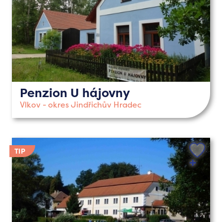
Penzion U hájovny
Vlkov - okres Jindřichův Hradec