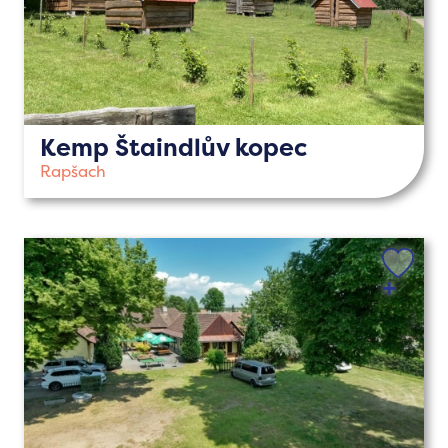
Kemp Štaindlův kopec
Rapšach