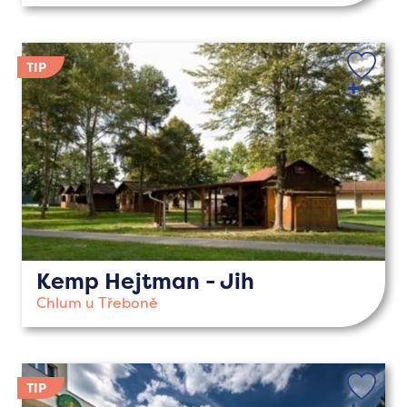
Kemp Hejtman - Jih
Chlum u Třeboně