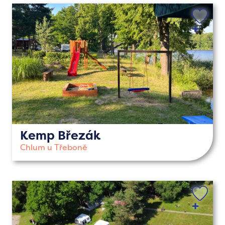
Kemp Březák
Chlum u Třeboně