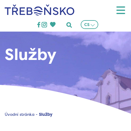
Třeboňsko
CS
Služby
Úvodní stránka
-
Služby