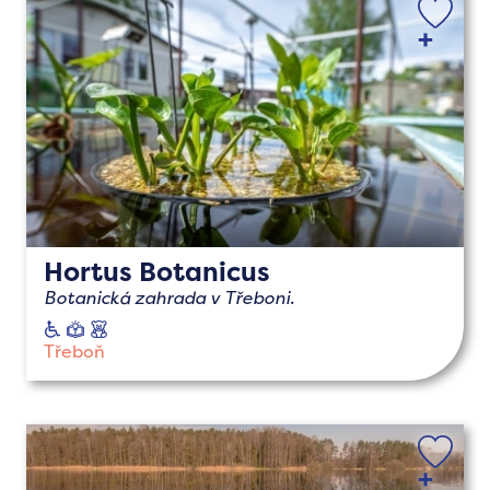
Hortus Botanicus
Botanická zahrada v Třeboni.
vozíčkáři
naučné
s
dětmi
Třeboň