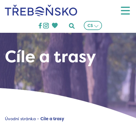
Třeboňsko
CS
Cíle a trasy
Úvodní stránka
-
Cíle a trasy