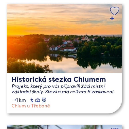
Historická stezka Chlumem
Projekt, který pro vás připravili žáci místní
základní školy. Stezka má celkem 6 zastavení.
1 km
pěší
naučné
s
dětmi
Chlum u Třeboně