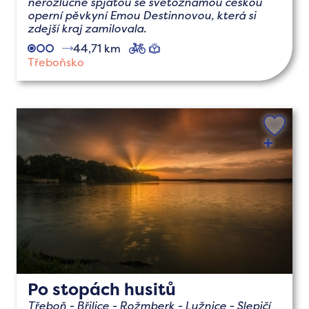
nerozlučně spjatou se světoznámou českou
operní pěvkyní Emou Destinnovou, která si
zdejší kraj zamilovala.
44,71 km
cyklo
naučné
Třeboňsko
Po stopách husitů
Třeboň - Břilice - Rožmberk - Lužnice - Slepičí