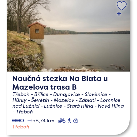
Naučná stezka Na Blata u
Mazelova trasa B
Třeboň - Břilice - Dunajovice - Slověnice -
Hůrky - Ševětín - Mazelov - Záblatí - Lomnice
nad Lužnicí - Lužnice - Stará Hlína - Nová Hlína
- Třeboň
58,74 km
cyklo
pěší
naučné
Třeboň