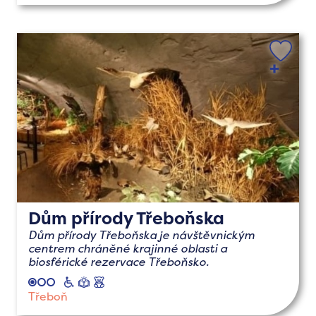
Dům přírody Třeboňska
Dům přírody Třeboňska je návštěvnickým
centrem chráněné krajinné oblasti a
biosférické rezervace Třeboňsko.
vozíčkáři
naučné
s
dětmi
Třeboň