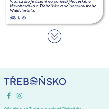
Vitorazsko je území na pomezí jihočeského
Novohradska a Třeboňska a dolnorakouského
Waldviertelu.
cyklo
pěší
naučné
>>
Oficiální web Turistické oblasti Třeboňsko.