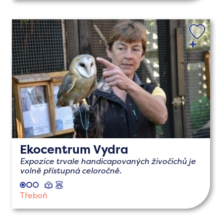
Ekocentrum Vydra
Expozice trvale handicapovaných živočichů je
volně přístupná celoročně.
naučné
s
dětmi
Třeboň