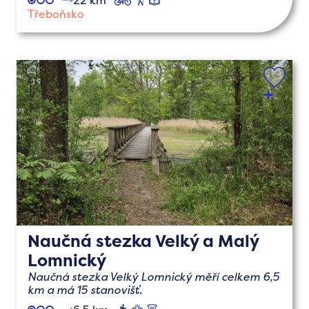
Třeboňsko
Naučná stezka Velký a Malý
Lomnický
Naučná stezka Velký Lomnický měří celkem 6,5
km a má 15 stanovišť.