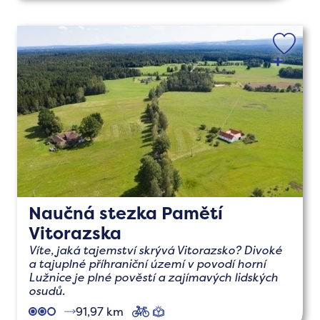
Naučná stezka Pamětí
Vitorazska
Víte, jaká tajemství skrývá Vitorazsko? Divoké
a tajuplné příhraniční území v povodí horní
Lužnice je plné pověstí a zajímavých lidských
osudů.
91,97 km
cyklo
naučné