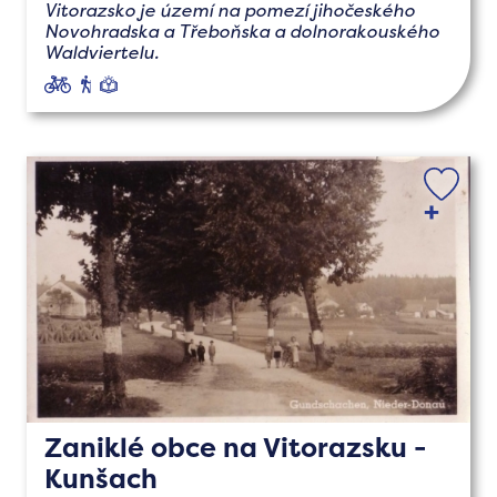
Vitorazsko je území na pomezí jihočeského
Novohradska a Třeboňska a dolnorakouského
Waldviertelu.
cyklo
pěší
naučné
Zaniklé obce na Vitorazsku -
Kunšach