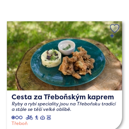
Cesta za Třeboňským kaprem
Ryby a rybí speciality jsou na Třeboňsku tradicí
a stále se těší velké oblibě.
cyklo
pěší
naučné
s
dětmi
Třeboň