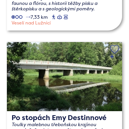
faunou a flórou, s historií těžby písku a
štěrkopísku a s geologickými poměry.
7,33 km
pěší
naučné
s
dětmi
Veselí nad Lužnicí
Po stopách Emy Destinnové
Toulky malebnou třeboňskou krajinou