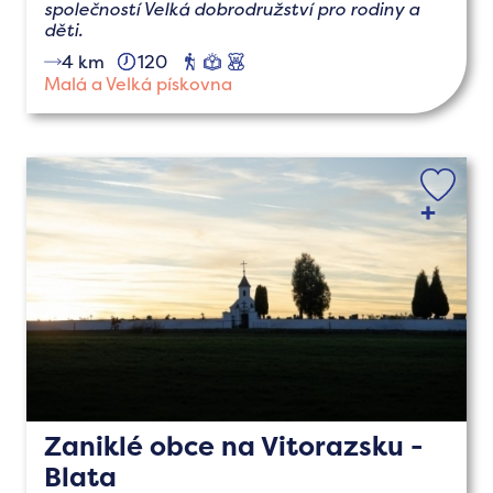
společností Velká dobrodružství pro rodiny a
děti.
4 km
120
pěší
naučné
s
dětmi
Malá a Velká pískovna
Zaniklé obce na Vitorazsku -
Blata