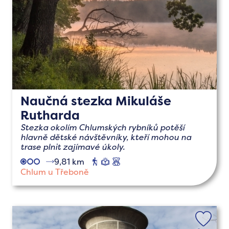
Naučná stezka Mikuláše
Rutharda
Stezka okolím Chlumských rybníků potěší
hlavně dětské návštěvníky, kteří mohou na
trase plnit zajímavé úkoly.
9,81 km
pěší
naučné
s
dětmi
Chlum u Třeboně