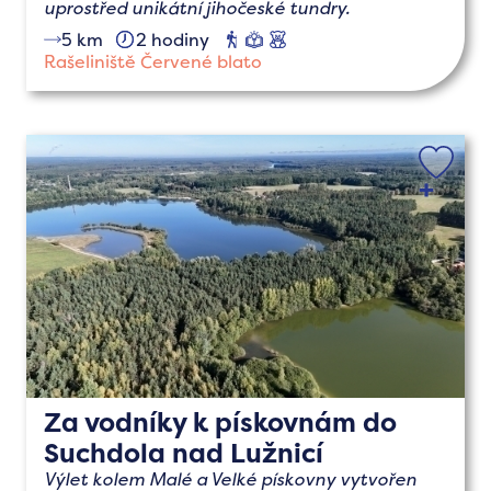
uprostřed unikátní jihočeské tundry.
5 km
2 hodiny
pěší
naučné
s
dětmi
Rašeliniště Červené blato
Za vodníky k pískovnám do
Suchdola nad Lužnicí
Výlet kolem Malé a Velké pískovny vytvořen