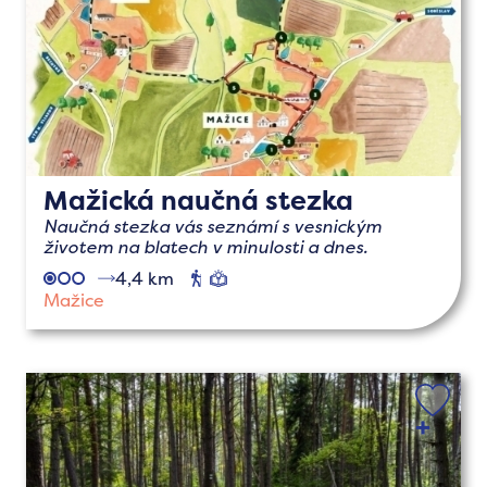
Mažická naučná stezka
Naučná stezka vás seznámí s vesnickým
životem na blatech v minulosti a dnes.
4,4 km
pěší
naučné
Mažice