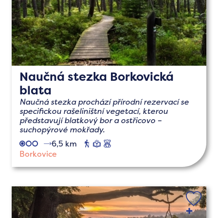
Naučná stezka Borkovická
blata
Naučná stezka prochází přírodní rezervací se
specifickou rašeliništní vegetací, kterou
představují blatkový bor a ostřicovo –
suchopýrové mokřady.
6,5 km
pěší
naučné
s
dětmi
Borkovice