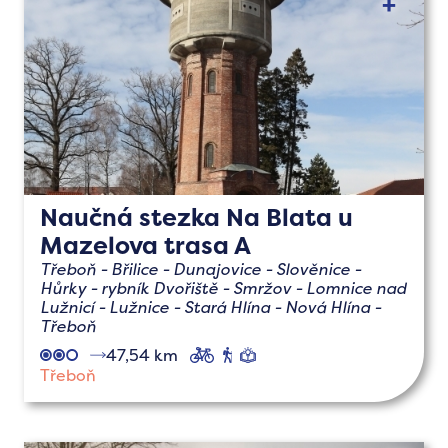
Naučná stezka Na Blata u
Mazelova trasa A
Třeboň - Břilice - Dunajovice - Slověnice -
Hůrky - rybník Dvořiště - Smržov - Lomnice nad
Lužnicí - Lužnice - Stará Hlína - Nová Hlína -
Třeboň
47,54 km
cyklo
pěší
naučné
Třeboň