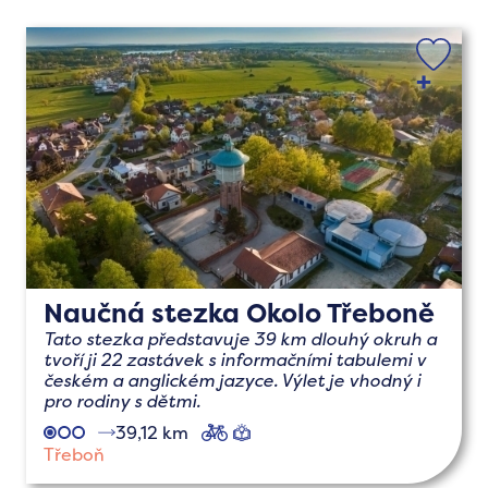
Naučná stezka Okolo Třeboně
Tato stezka představuje 39 km dlouhý okruh a
tvoří ji 22 zastávek s informačními tabulemi v
českém a anglickém jazyce. Výlet je vhodný i
pro rodiny s dětmi.
39,12 km
cyklo
naučné
Třeboň