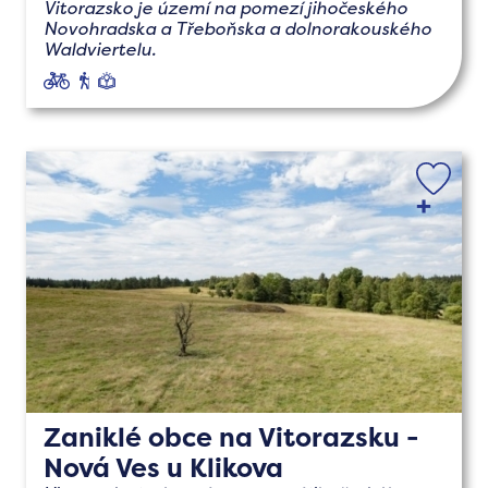
Vitorazsko je území na pomezí jihočeského
Novohradska a Třeboňska a dolnorakouského
Waldviertelu.
cyklo
pěší
naučné
Zaniklé obce na Vitorazsku -
Nová Ves u Klikova