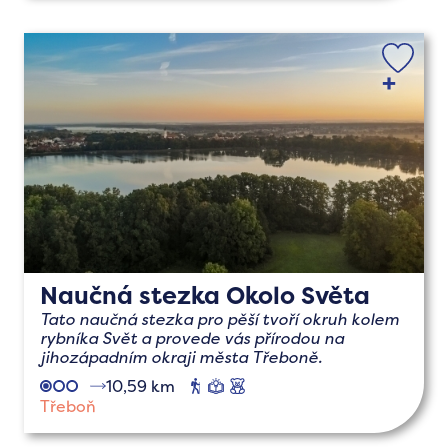
Naučná stezka Okolo Světa
Tato naučná stezka pro pěší tvoří okruh kolem
rybníka Svět a provede vás přírodou na
jihozápadním okraji města Třeboně.
10,59 km
pěší
naučné
s
dětmi
Třeboň