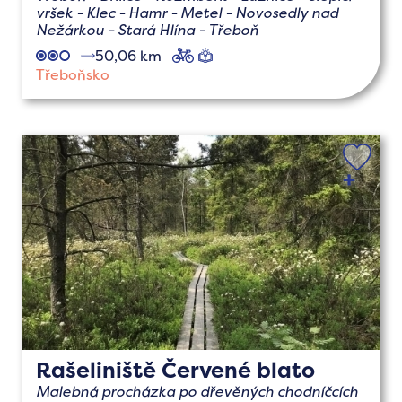
vršek - Klec - Hamr - Metel - Novosedly nad
Nežárkou - Stará Hlína - Třeboň
50,06 km
cyklo
naučné
Třeboňsko
Rašeliniště Červené blato
Malebná procházka po dřevěných chodníčcích