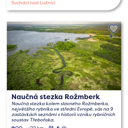
Suchdol nad Lužnicí
Naučná stezka Rožmberk
Naučná stezka kolem slavného Rožmberka,
největšího rybníka ve střední Evropě, vás na 9
zastávkách seznámí s historií vzniku rybničních
soustav Třeboňska.
22 km
cyklo
pěší
naučné