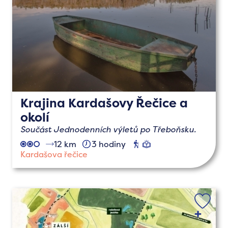
Krajina Kardašovy Řečice a
okolí
Součást Jednodenních výletů po Třeboňsku.
12 km
3 hodiny
pěší
naučné
Kardašova řečice