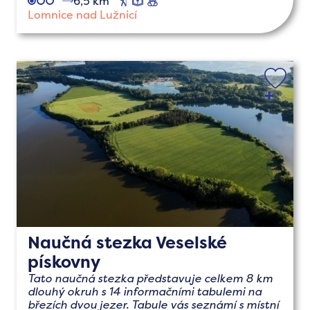
6,5 km
pěší
naučné
s
dětmi
Lomnice nad Lužnicí
Naučná stezka Veselské
pískovny
Tato naučná stezka představuje celkem 8 km
dlouhý okruh s 14 informačními tabulemi na
březích dvou jezer. Tabule vás seznámí s místní