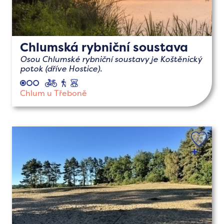
Chlumská rybniční soustava
Osou Chlumské rybniční soustavy je Koštěnický
potok (dříve Hostice).
cyklo
pěší
s
dětmi
Chlum u Třeboně