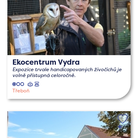
Ekocentrum Vydra
Expozice trvale handicapovaných živočichů je
volně přístupná celoročně.
naučné
s
dětmi
Třeboň