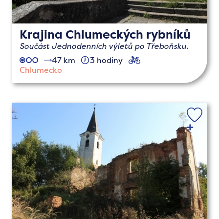
Krajina Chlumeckých rybníků
Součást Jednodenních výletů po Třeboňsku.
47 km
3 hodiny
cyklo
Chlumecko