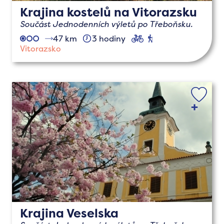
Krajina kostelů na Vitorazsku
Součást Jednodenních výletů po Třeboňsku.
47 km
3 hodiny
cyklo
pěší
Vitorazsko
Krajina Veselska