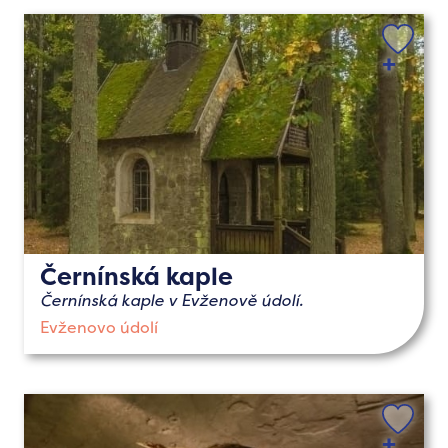
Černínská kaple
Černínská kaple v Evženově údolí.
Evženovo údolí