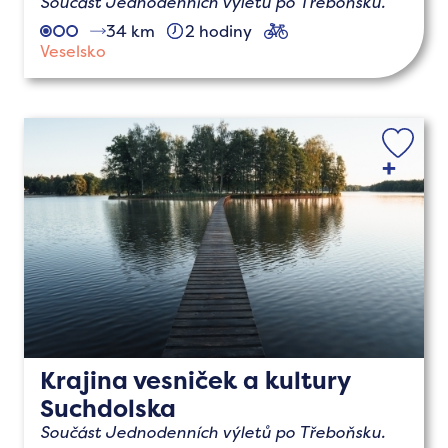
Součást Jednodenních výletů po Třeboňsku.
34 km
2 hodiny
cyklo
Veselsko
Krajina vesniček a kultury
Suchdolska
Součást Jednodenních výletů po Třeboňsku.