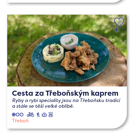
Cesta za Třeboňským kaprem
Ryby a rybí speciality jsou na Třeboňsku tradicí
a stále se těší velké oblibě.
cyklo
pěší
naučné
s
dětmi
Třeboň