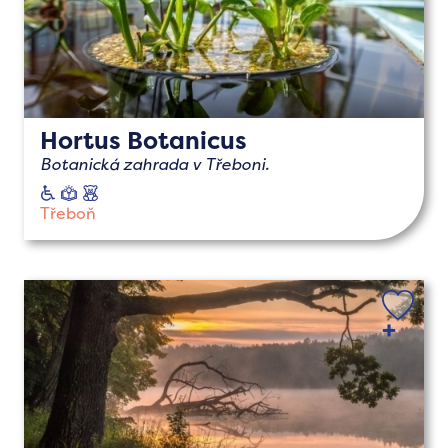
Hortus Botanicus
Botanická zahrada v Třeboni.
vozíčkáři
naučné
s
dětmi
Třeboň