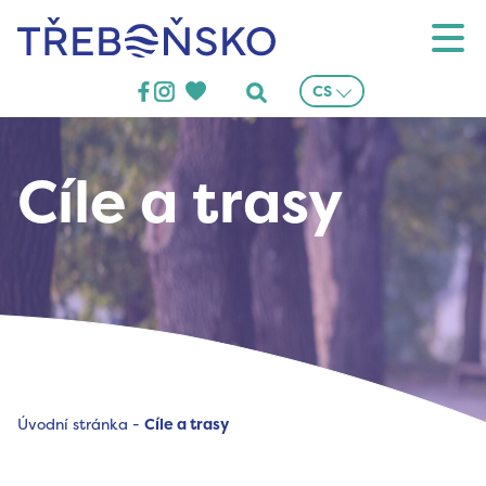
Třeboňsko
CS
Cíle a trasy
Úvodní stránka
-
Cíle a trasy