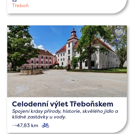
dětmi
Třeboň
Celodenní výlet Třeboňskem
Spojení krásy přírody, historie, skvělého jídlo a
klidné zastávky u vody.
47,83 km
cyklo