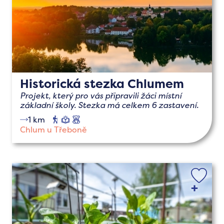
Historická stezka Chlumem
Projekt, který pro vás připravili žáci místní
základní školy. Stezka má celkem 6 zastavení.
1 km
pěší
naučné
s
dětmi
Chlum u Třeboně