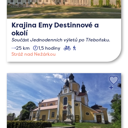
Krajina Emy Destinnové a
okolí
Součást Jednodenních výletů po Třeboňsku.
25 km
1,5 hodiny
cyklo
pěší
Stráž nad Nežárkou