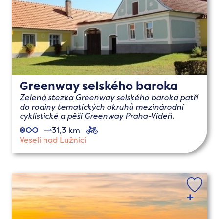
Greenway selského baroka
Zelená stezka Greenway selského baroka patří
do rodiny tematických okruhů mezinárodní
cyklistické a pěší Greenway Praha-Vídeň.
31,3 km
cyklo
Veselí nad Lužnicí