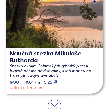
Naučná stezka Mikuláše
Rutharda
Stezka okolím Chlumských rybníků potěší
hlavně dětské návštěvníky, kteří mohou na
trase plnit zajímavé úkoly.
9,81 km
pěší
naučné
s
dětmi
Chlum u Třeboně