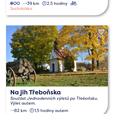
39 km
2,5 hodiny
cyklo
Suchdolsko
Na jih Třeboňska
Součást Jednodenních výletů po Třeboňsku.
Výlet autem.
82 km
1,5 hodiny autem