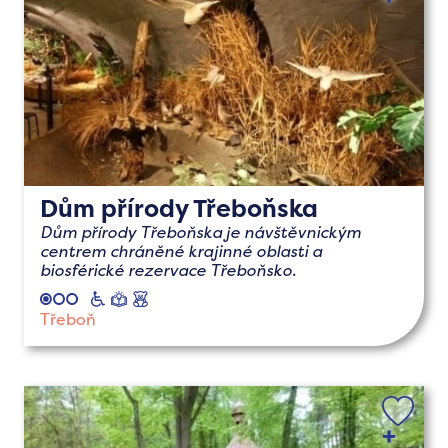
Dům přírody Třeboňska
Dům přírody Třeboňska je návštěvnickým
centrem chráněné krajinné oblasti a
biosférické rezervace Třeboňsko.
vozíčkáři
naučné
s
dětmi
Třeboň