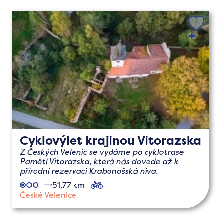
Cyklovýlet krajinou Vitorazska
Z Českých Velenic se vydáme po cyklotrase
Pamětí Vitorazska, která nás dovede až k
přírodní rezervaci Krabonošská niva.
51,77 km
cyklo
České Velenice