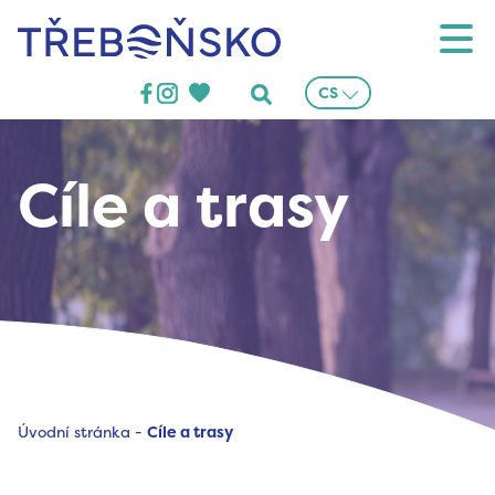
Třeboňsko
CS
Cíle a trasy
Úvodní stránka
-
Cíle a trasy