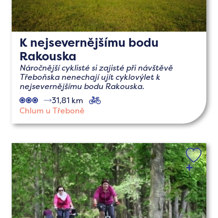
K nejsevernějšímu bodu
Rakouska
Náročnější cyklisté si zajisté při návštěvě
Třeboňska nenechají ujít cyklovýlet k
nejsevernějšímu bodu Rakouska.
31,81 km
cyklo
Chlum u Třeboně