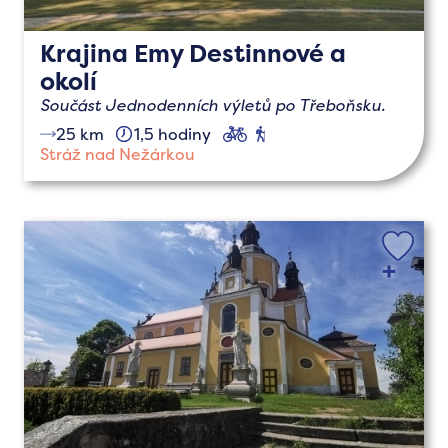
Krajina Emy Destinnové a
okolí
Součást Jednodenních výletů po Třeboňsku.
25 km
1,5 hodiny
cyklo
pěší
Stráž nad Nežárkou