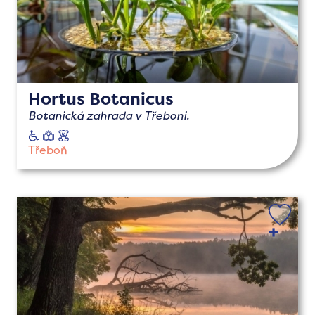
Hortus Botanicus
Botanická zahrada v Třeboni.
vozíčkáři
naučné
s
dětmi
Třeboň