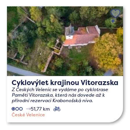
Cyklovýlet krajinou Vitorazska
Z Českých Velenic se vydáme po cyklotrase
Pamětí Vitorazska, která nás dovede až k
přírodní rezervaci Krabonošská niva.
51,77 km
cyklo
České Velenice