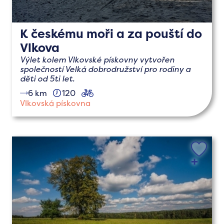
K českému moři a za pouští do
Vlkova
Výlet kolem Vlkovské pískovny vytvořen
společností Velká dobrodružství pro rodiny a
děti od 5ti let.
6 km
120
cyklo
Vlkovská pískovna