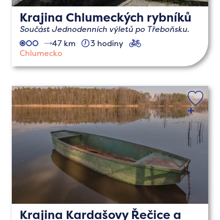
Krajina Chlumeckých rybníků
Součást Jednodenních výletů po Třeboňsku.
47 km
3 hodiny
cyklo
Chlumecko
Krajina Kardašovy Řečice a