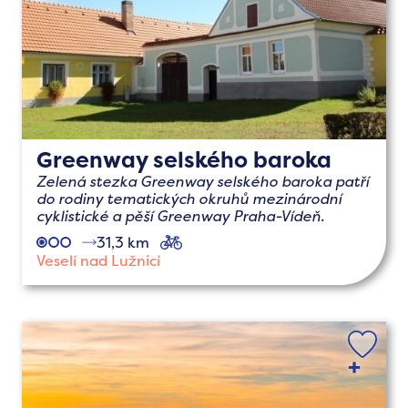
Greenway selského baroka
Zelená stezka Greenway selského baroka patří
do rodiny tematických okruhů mezinárodní
cyklistické a pěší Greenway Praha-Vídeň.
31,3 km
cyklo
Veselí nad Lužnicí