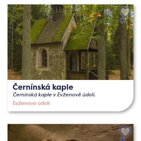
Černínská kaple
Černínská kaple v Evženově údolí.
Evženovo údolí