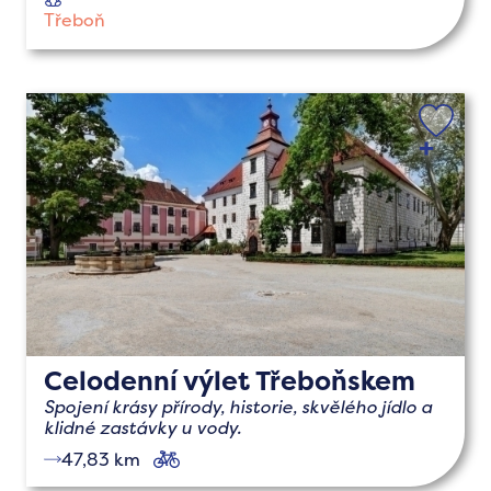
dětmi
Třeboň
Celodenní výlet Třeboňskem
Spojení krásy přírody, historie, skvělého jídlo a
klidné zastávky u vody.
47,83 km
cyklo