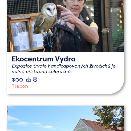
Ekocentrum Vydra
Expozice trvale handicapovaných živočichů je
volně přístupná celoročně.
naučné
s
dětmi
Třeboň