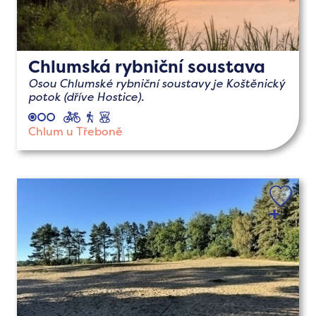
Chlumská rybniční soustava
Osou Chlumské rybniční soustavy je Koštěnický
potok (dříve Hostice).
cyklo
pěší
s
dětmi
Chlum u Třeboně