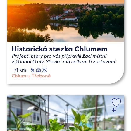
Historická stezka Chlumem
Projekt, který pro vás připravili žáci místní
základní školy. Stezka má celkem 6 zastavení.
1 km
pěší
naučné
s
dětmi
Chlum u Třeboně