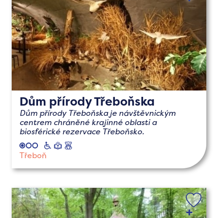
Dům přírody Třeboňska
Dům přírody Třeboňska je návštěvnickým
centrem chráněné krajinné oblasti a
biosférické rezervace Třeboňsko.
vozíčkáři
naučné
s
dětmi
Třeboň