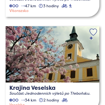
47 km
3 hodiny
cyklo
pěší
Vitorazsko
Krajina Veselska
Součást Jednodenních výletů po Třeboňsku.
34 km
2 hodiny
cyklo
Veselsko