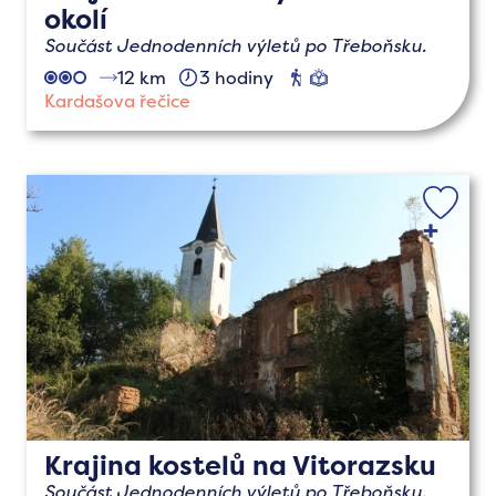
okolí
Součást Jednodenních výletů po Třeboňsku.
12 km
3 hodiny
pěší
naučné
Kardašova řečice
Krajina kostelů na Vitorazsku
Součást Jednodenních výletů po Třeboňsku.