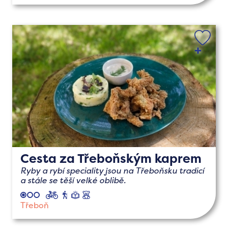
Cesta za Třeboňským kaprem
Ryby a rybí speciality jsou na Třeboňsku tradicí
a stále se těší velké oblibě.
cyklo
pěší
naučné
s
dětmi
Třeboň