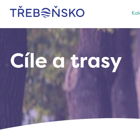
Kal
Třeboňsko
Cíle a trasy