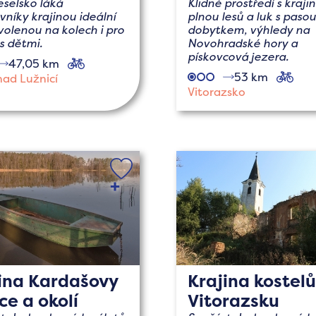
eselsko láká
Klidné prostředí s kraji
vníky krajinou ideální
plnou lesů a luk s paso
volenou na kolech i pro
dobytkem, výhledy na
s dětmi.
Novohradské hory a
pískovcová jezera.
47,05 km
cyklo
53 km
cykl
nad Lužnicí
Vitorazsko
ina Kardašovy
Krajina kostel
ce a okolí
Vitorazsku