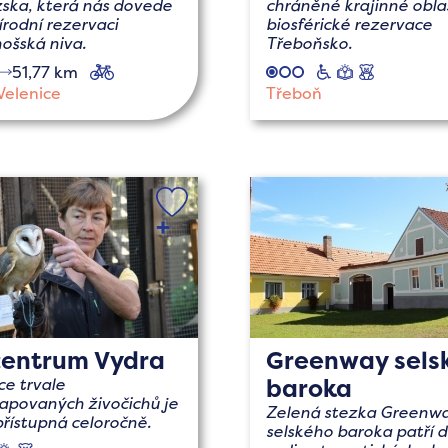
zska, která nás dovede
chráněné krajinné oblas
írodní rezervaci
biosférické rezervace
ošská niva.
Třeboňsko.
51,77 km
cyklo
vozíčkáři
naučné
s
dětmi
Velenice
Třeboň
centrum Vydra
Greenway sels
baroka
ce trvale
apovaných živočichů je
Zelená stezka Greenw
přístupná celoročně.
selského baroka patří 