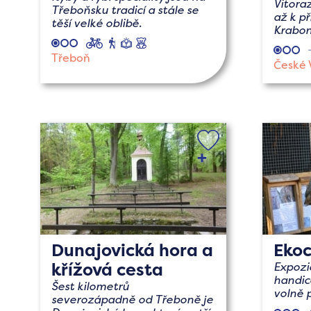
Vitora
Třeboňsku tradicí a stále se
až k př
těší velké oblibě.
Krabon
cyklo
pěší
naučné
s
dětmi
Třeboň
České 
Dunajovická hora a
Eko
křížová cesta
Expozi
handic
Šest kilometrů
volně 
severozápadně od Třeboně je