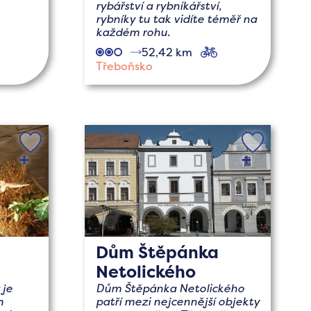
rybářství a rybníkářství,
rybníky tu tak vidíte téměř na
každém rohu.
52,42 km
cyklo
Třeboňsko
Dům Štěpánka
Netolického
 je
Dům Štěpánka Netolického
m
patří mezi nejcennější objekty