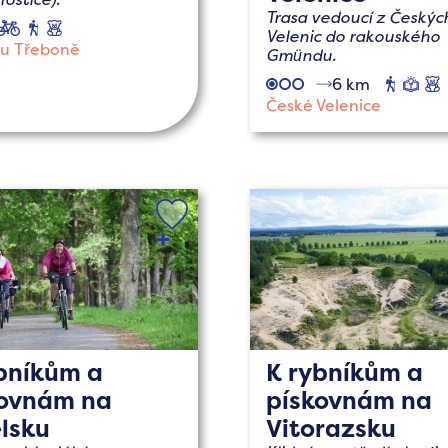
Trasa vedoucí z Českýc
cyklo
pěší
s
Velenic do rakouského
dětmi
u Třeboně
Gmündu.
6 km
pěší
nau
s
České Velenice
bníkům a
K rybníkům a
kovnám na
pískovnám na
lsku
Vitorazsku