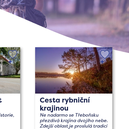
t
Cesta rybniční
krajinou
storie,
Ne nadarmo se Třeboňsku
přezdívá krajina dvojího nebe.
Zdejší oblast je proslulá tradicí