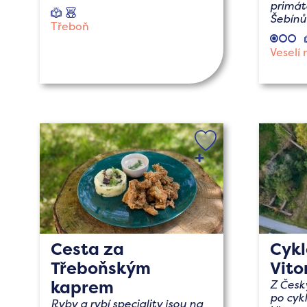
primát
naučné
s
Šebínů
dětmi
Třeboň
Veselí 
Cesta za
Cykl
Třeboňským
Vito
kaprem
Z Česk
po cyk
Ryby a rybí speciality jsou na