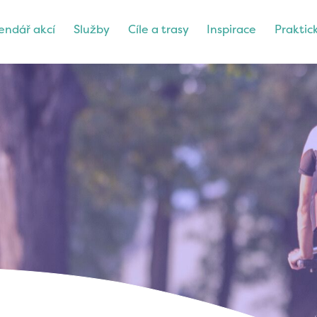
endář akcí
Služby
Cíle a trasy
Inspirace
Praktic