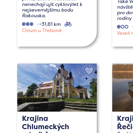
Také V
nenechají ujít cyklovýlet k
návště
nejsevernějšímu bodu
pro do
Rakouska.
rodiny 
31,81 km
cyklo
Chlum u Třeboně
Veselí 
Krajina
Kraj
Chlumeckých
Řeči