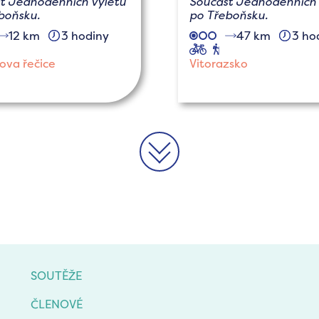
t Jednodenních výletů
Součást Jednodenních 
boňsku.
po Třeboňsku.
12 km
3 hodiny
47 km
3 ho
aučné
cyklo
pěší
ova řečice
Vitorazsko
>>
SOUTĚŽE
ČLENOVÉ