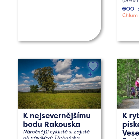
Chlum 
K nejsevernějšímu
K ry
bodu Rakouska
pís
Vese
Náročnější cyklisté si zajisté
při návštěvě Třeboňska