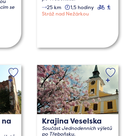
nou
ucím se
25 km
1,5 hodiny
cyklo
pěší
Stráž nad Nežárkou
o
ů na
Krajina Veselska
Součást Jednodenních výletů
po Třeboňsku.