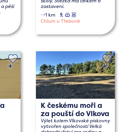
ruhů
školy. Stezka má celkem 6
 a pěší
zastavení.
.
1 km
pěší
naučné
s
dětmi
klo
Chlum u Třeboně
fa
K českému moři a
za pouští do Vlkova
Výlet kolem Vlkovské pískovny
vytvořen společností Velká
dobrodružství pro rodiny a