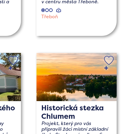
ti a
v centru města Třeboně.
naučné
Třeboň
kého
Historická stezka
Chlumem
ay
Projekt, který pro vás
do
připravili žáci místní základní