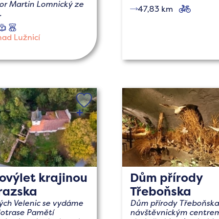
or Martin Lomnický ze
47,83 km
cyklo
.
naučné
s
dětmi
nad Lužnicí
ovýlet krajinou
Dům přírody
razska
Třeboňska
ých Velenic se vydáme
Dům přírody Třeboňska
lotrase Pamětí
návštěvnickým centre