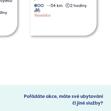
výletů
34 km
2 hodiny
cyklo
diny
Veselsko
Pořádáte akce, máte své ubytování
či jiné služby?