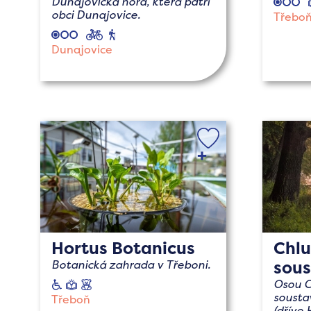
Dunajovická hora, která patří
obci Dunajovice.
Třebo
cyklo
pěší
Dunajovice
Hortus Botanicus
Chlu
sou
Botanická zahrada v Třeboni.
Osou C
vozíčkáři
naučné
s
dětmi
sousta
Třeboň
(dříve 