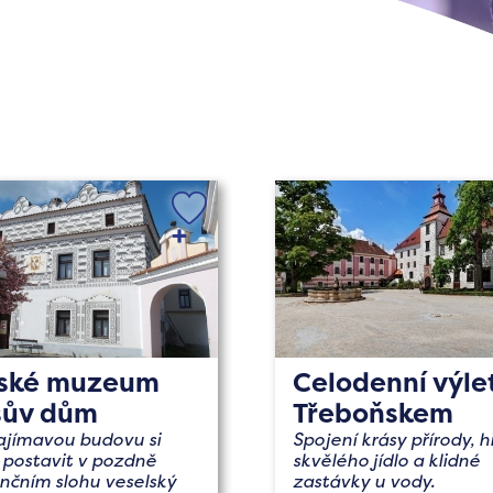
tské muzeum
Celodenní výle
sův dům
Třeboňskem
ajímavou budovu si
Spojení krásy přírody, hi
 postavit v pozdně
skvělého jídlo a klidné
nčním slohu veselský
zastávky u vody.