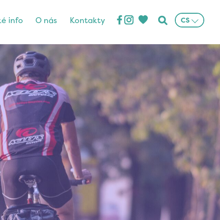
ké info
O nás
Kontakty
CS