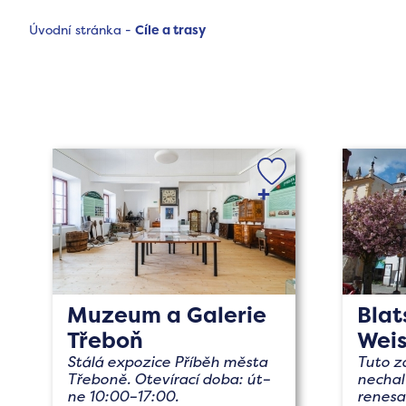
Úvodní stránka
-
Cíle a trasy
Muzeum a Galerie
Bla
Třeboň
Wei
Stálá expozice Příběh města
Tuto z
Třeboně. Otevírací doba: út–
nechal
ne 10:00–17:00.
renesa