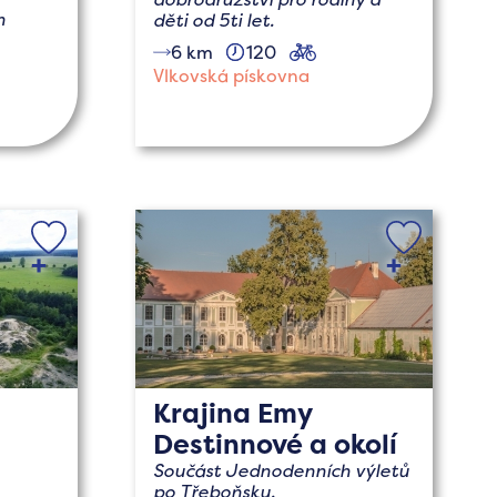
h
děti od 5ti let.
6 km
120
cyklo
Vlkovská pískovna
čné
dětmi
Krajina Emy
Destinnové a okolí
Součást Jednodenních výletů
po Třeboňsku.