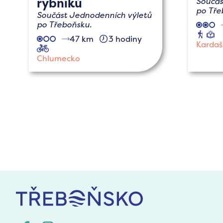
rybníků
Součás
po Tře
Součást Jednodenních výletů
po Třeboňsku.
pěší
n
47 km
3 hodiny
Kardaš
cyklo
Chlumecko