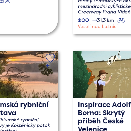
rodiny tematických ok
naučné
s
dětmi
mezinárodní cyklistické
ň
Greenway Praha-Vídeň
31,3 km
cy
Veselí nad Lužnicí
mská rybniční
Inspirace Adol
stava
Borna: Skrytý
příběh České
hlumské rybniční
vy je Koštěnický potok
Velenice
Hostice).