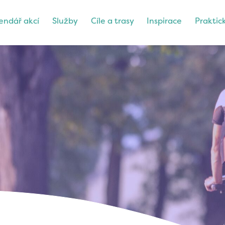
endář akcí
Služby
Cíle a trasy
Inspirace
Praktic