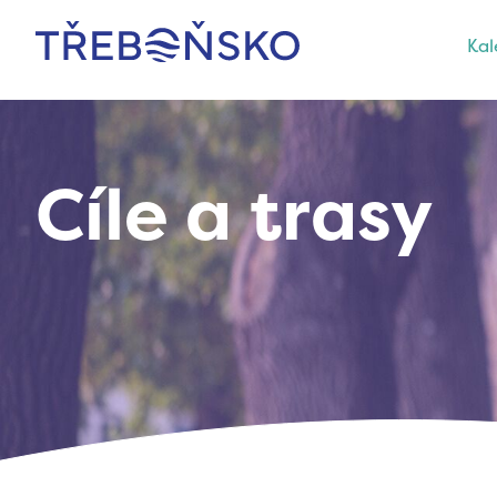
Kal
Třeboňsko
Cíle a trasy