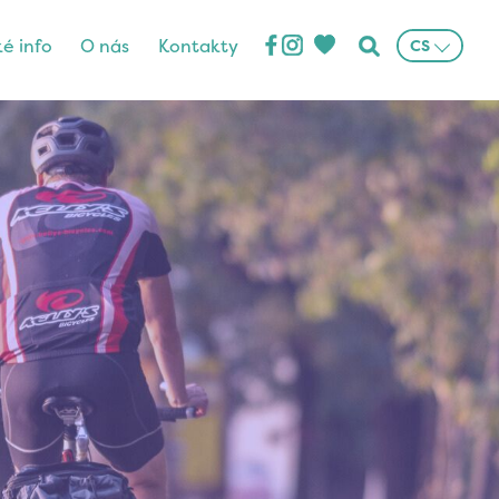
ké info
O nás
Kontakty
CS