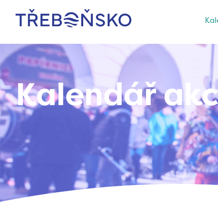
Kal
Třeboňsko
Kalendář akc