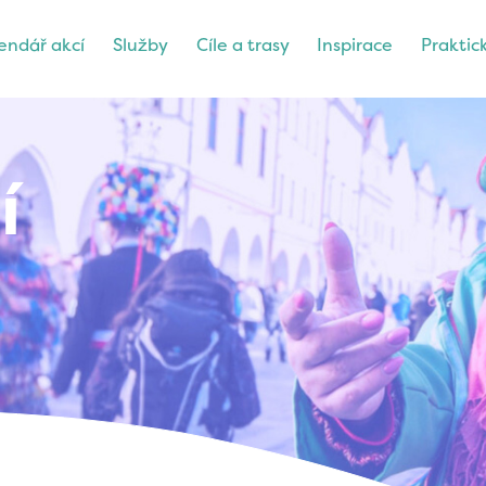
endář akcí
Služby
Cíle a trasy
Inspirace
Praktic
í