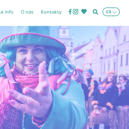
ké info
O nás
Kontakty
CS