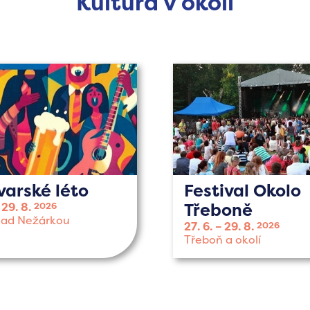
Kultura v okolí
varské léto
Festival Okolo
Třeboně
29. 8.
2026
nad Nežárkou
27. 6.
29. 8.
2026
Třeboň a okolí