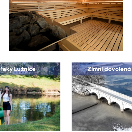
 řeky Lužnice
Zimní dovolená