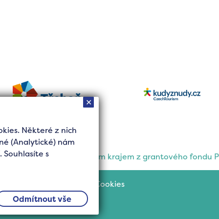
✕
ies. Některé z nich
né (Analytické) nám
 Souhlasíte s
ančně podpořena Jihočeským krajem z grantového fondu P
Cookies
Odmítnout vše
 z.s.