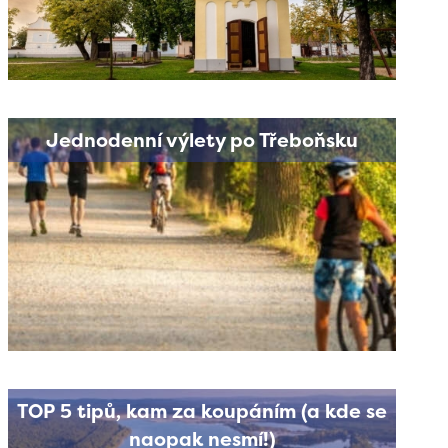
Jednodenní výlety po Třeboňsku
TOP 5 tipů, kam za koupáním (a kde se
naopak nesmí!)