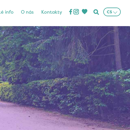
ké info
O nás
Kontakty
CS