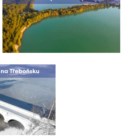
 na Třeboňsku