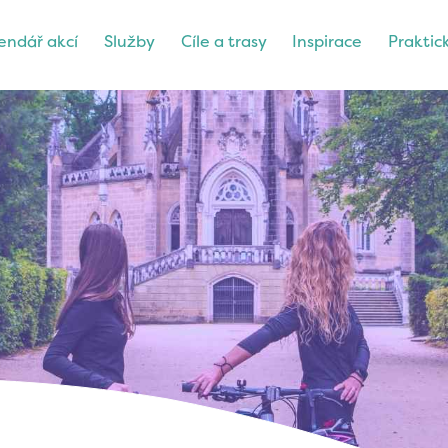
endář akcí
Služby
Cíle a trasy
Inspirace
Praktic