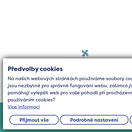
Předvolby cookies
Na našich webových stránkách používáme soubory cook
jsou nezbytné pro správné fungování webu, zatímco ji
pomáhají vylepšit web pro vaše pohodlí při procházení.
Tvorba stránek byla fin
používáním cookies?
Více informací
Přijmout vše
Podrobné nastavení
©2025 Všechna práva vyhrazena Turistická oblast Třeboňsko,