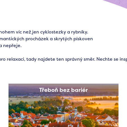
nohem víc než jen cyklostezky a rybníky.
romantických procházek a skrytých pískoven
a nepřeje.
pro relaxaci, tady najdete ten správný směr. Nechte se in
Třeboň bez bariér