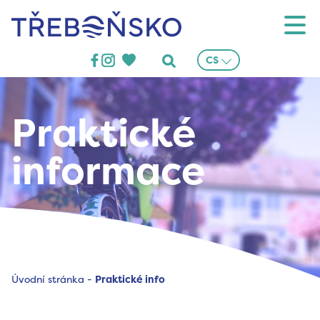
Třeboňsko
CS
Praktické
informace
Úvodní stránka
-
Praktické info