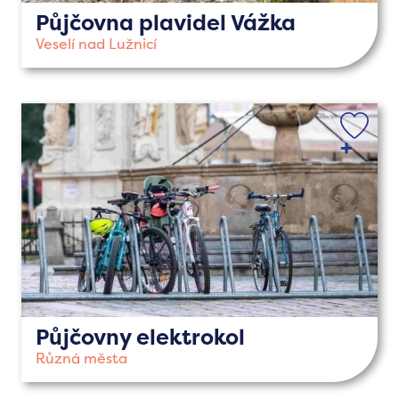
Půjčovna plavidel Vážka
Veselí nad Lužnicí
Půjčovny elektrokol
Různá města