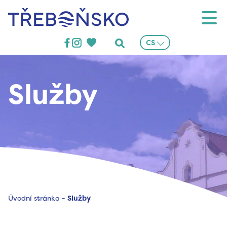
Třeboňsko
CS
Služby
Úvodní stránka
-
Služby