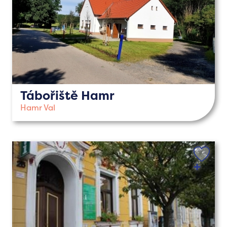
Tábořiště Hamr
Hamr Val