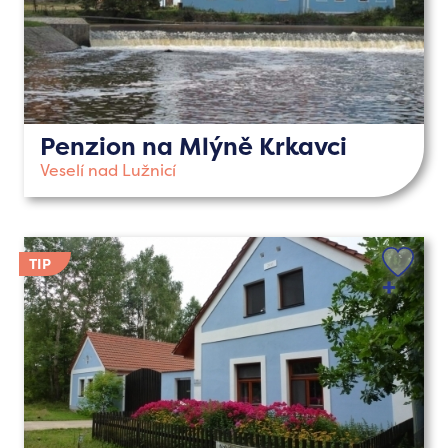
Penzion na Mlýně Krkavci
Veselí nad Lužnicí