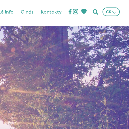
ké info
O nás
Kontakty
CS