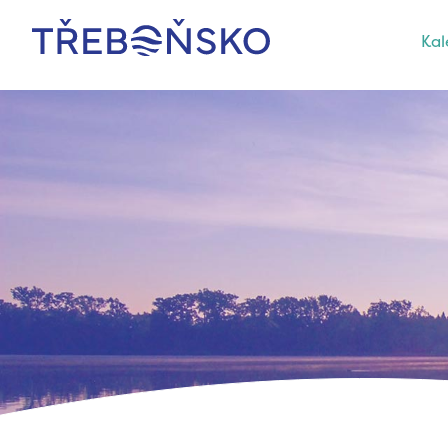
Kal
Třeboňsko