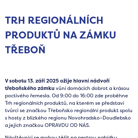
TRH REGIONÁLNÍCH
PRODUKTŮ NA ZÁMKU
TŘEBOŇ
V sobotu 13. září 2025 ožije hlavní nádvoří
třeboňského zámku
vůní domácích dobrot a krásou
poctivého řemesla. Od 9:00 do 16:00 zde proběhne
Trh regionálních produktů, na kterém se představí
tvůrci se značkou Třeboňsko regionální produkt spolu
s hosty z blízkého regionu Novohradsko–Doudlebsko
a jejich značkou OPRAVDU OD NÁS.
Návštěvníci se mohou těšit na pestrou nabídku