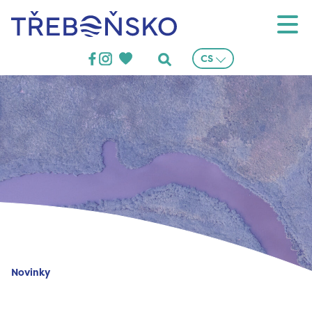
Třeboňsko
CS
Novinky