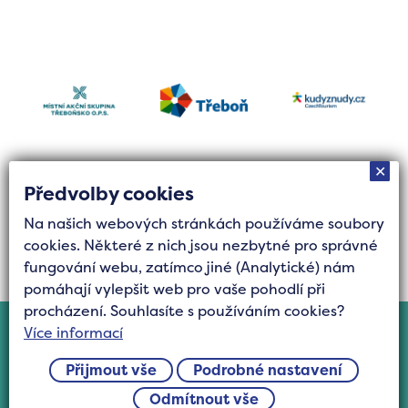
✕
Předvolby cookies
Na našich webových stránkách používáme soubory
Tvorba stránek byla finančně podpořena Jihočeským
cookies. Některé z nich jsou nezbytné pro správné
krajem z grantového fondu Podpora cestovního
fungování webu, zatímco jiné (Analytické) nám
ruchu.
pomáhají vylepšit web pro vaše pohodlí při
procházení. Souhlasíte s používáním cookies?
Cookies
Více informací
©2025 Všechna práva vyhrazena Turistická
Přijmout vše
Podrobné nastavení
oblast Třeboňsko, z.s.
Odmítnout vše
vytvořil
inoWEB s.r.o.