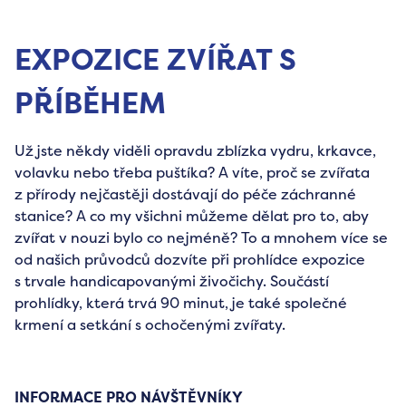
EXPOZICE ZVÍŘAT S
PŘÍBĚHEM
Už jste někdy viděli opravdu zblízka vydru, krkavce,
volavku nebo třeba puštíka? A víte, proč se zvířata
z přírody nejčastěji dostávají do péče záchranné
stanice? A co my všichni můžeme dělat pro to, aby
zvířat v nouzi bylo co nejméně? To a mnohem více se
od našich průvodců dozvíte při prohlídce expozice
s trvale handicapovanými živočichy. Součástí
prohlídky, která trvá 90 minut, je také společné
krmení a setkání s ochočenými zvířaty.
INFORMACE PRO NÁVŠTĚVNÍKY