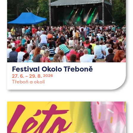
Festival Okolo Třeboně
27. 6.
29. 8.
2026
Třeboň a okolí