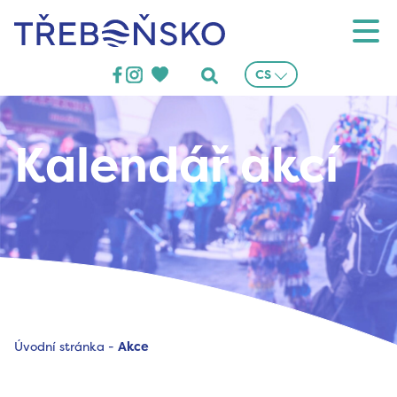
Třeboňsko
CS
Kalendář akcí
Úvodní stránka
-
Akce