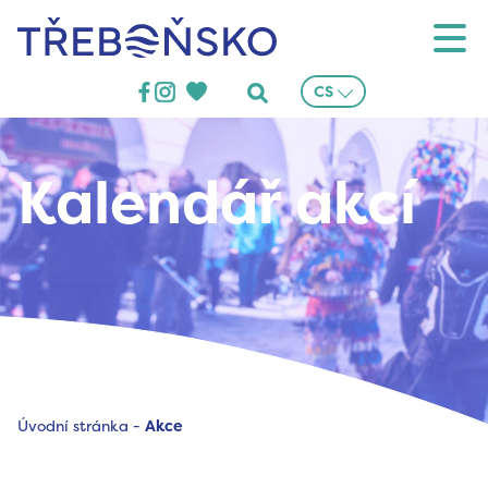
Třeboňsko
CS
Kalendář akcí
Úvodní stránka
-
Akce