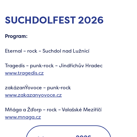
SUCHDOLFEST 2026
Program:
Eternal – rock – Suchdol nad Lužnicí
Tragedis – punk-rock – Jindřichův Hradec
www.tragedis.cz
zakázanÝovoce – punk-rock
www.zakazanyovoce.cz
Mňága a Žďorp – rock – Valašské Meziříčí
www.mnaga.cz