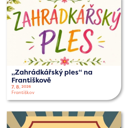
„Zahrádkářský ples“ na
Františkově
7. 8.
2026
Františkov