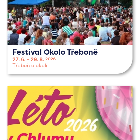
Festival Okolo Třeboně
27. 6.
29. 8.
2026
Třeboň a okolí