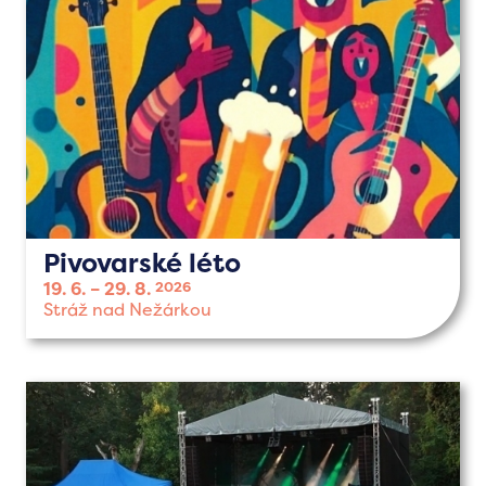
Pivovarské léto
19. 6.
29. 8.
2026
Stráž nad Nežárkou