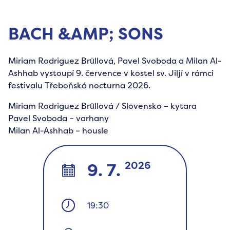
BACH &AMP; SONS
Miriam Rodriguez Brüllová, Pavel Svoboda a Milan Al-
Ashhab vystoupí 9. července v kostel sv. Jiljí v rámci
festivalu Třeboňská nocturna 2026.
Miriam Rodriguez Brüllová / Slovensko – kytara
Pavel Svoboda – varhany
Milan Al-Ashhab – housle
2026
9. 7.
19:30