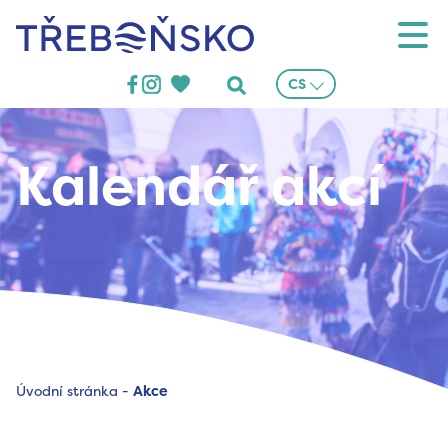
Třeboňsko
CS
Kalendář akcí
Úvodní stránka
-
Akce