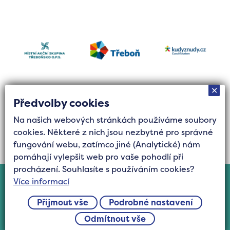
✕
Předvolby cookies
Na našich webových stránkách používáme soubory
Tvorba stránek byla finančně podpořena Jihočeským
cookies. Některé z nich jsou nezbytné pro správné
krajem z grantového fondu Podpora cestovního
fungování webu, zatímco jiné (Analytické) nám
ruchu.
pomáhají vylepšit web pro vaše pohodlí při
procházení. Souhlasíte s používáním cookies?
Cookies
Více informací
©2025 Všechna práva vyhrazena Turistická
Přijmout vše
Podrobné nastavení
oblast Třeboňsko, z.s.
Odmítnout vše
vytvořil
inoWEB s.r.o.