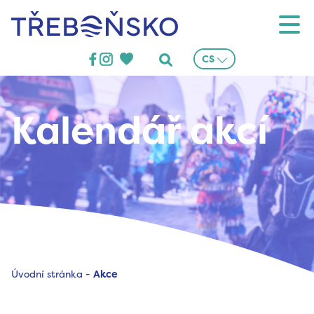
Třeboňsko
CS
Kalendář akcí
Úvodní stránka
-
Akce