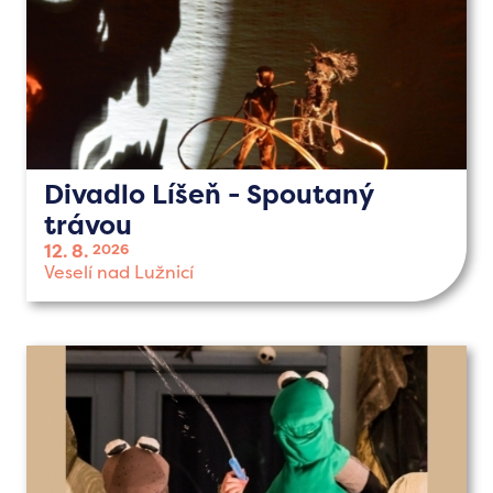
Divadlo Líšeň - Spoutaný
trávou
12. 8.
2026
Veselí nad Lužnicí