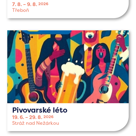
7. 8.
9. 8.
2026
Třeboň
Pivovarské léto
19. 6.
29. 8.
2026
Stráž nad Nežárkou