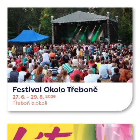
Festival Okolo Třeboně
27. 6.
29. 8.
2026
Třeboň a okolí