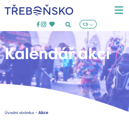
Třeboňsko
CS
Kalendář akcí
Úvodní stránka
-
Akce