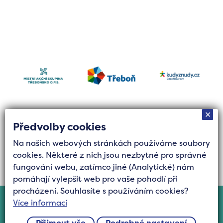
✕
Předvolby cookies
Na našich webových stránkách používáme soubory
Tvorba stránek byla finančně podpořena Jihočeským
cookies. Některé z nich jsou nezbytné pro správné
krajem z grantového fondu Podpora cestovního
fungování webu, zatímco jiné (Analytické) nám
ruchu.
pomáhají vylepšit web pro vaše pohodlí při
procházení. Souhlasíte s používáním cookies?
Cookies
Více informací
©2025 Všechna práva vyhrazena Turistická