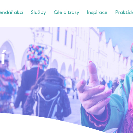
endář akcí
Služby
Cíle a trasy
Inspirace
Praktic
í