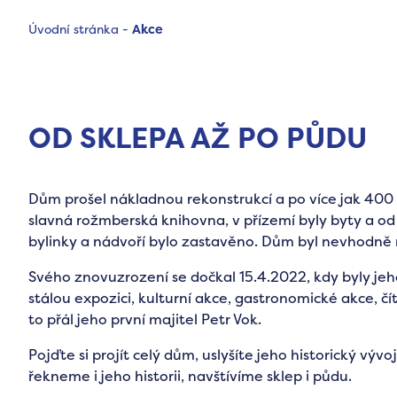
Úvodní stránka
-
Akce
OD SKLEPA AŽ PO PŮDU
Dům prošel nákladnou rekonstrukcí a po více jak 400 
slavná rožmberská knihovna, v přízemí byly byty a od 1
bylinky a nádvoří bylo zastavěno. Dům byl nevhodně 
Svého znovuzrození se dočkal 15.4.2022, kdy byly jeh
stálou expozici, kulturní akce, gastronomické akce, čí
to přál jeho první majitel Petr Vok.
Pojďte si projít celý dům, uslyšíte jeho historický vývo
řekneme i jeho historii, navštívíme sklep i půdu.