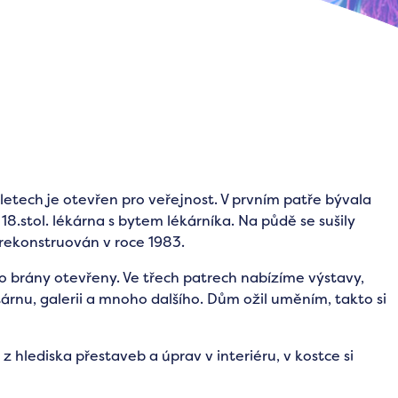
letech je otevřen pro veřejnost. V prvním patře bývala
8.stol. lékárna s bytem lékárníka. Na půdě se sušily
rekonstruován v roce 1983.
o brány otevřeny. Ve třech patrech nabízíme výstavy,
tárnu, galerii a mnoho dalšího. Dům ožil uměním, takto si
j z hlediska přestaveb a úprav v interiéru, v kostce si