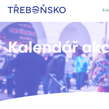
Kal
Třeboňsko
Kalendář akc