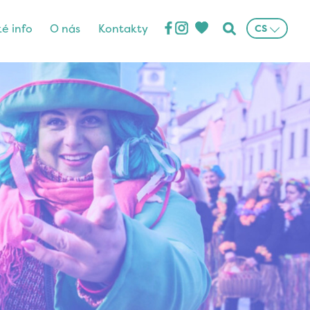
ké info
O nás
Kontakty
CS