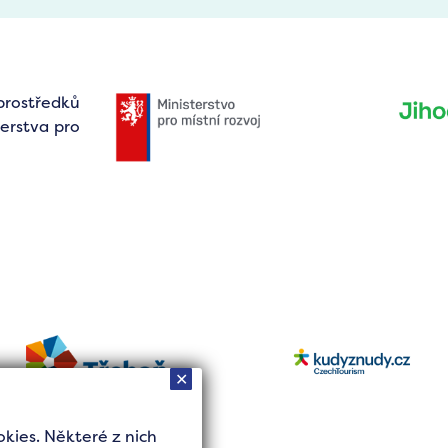
prostředků
erstva pro
✕
ies. Některé z nich