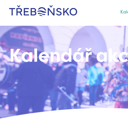
Kal
Třeboňsko
Kalendář akc