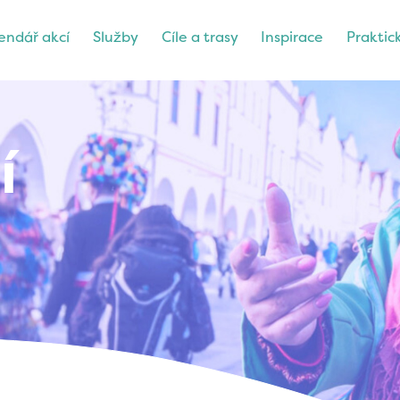
endář akcí
Služby
Cíle a trasy
Inspirace
Praktic
í