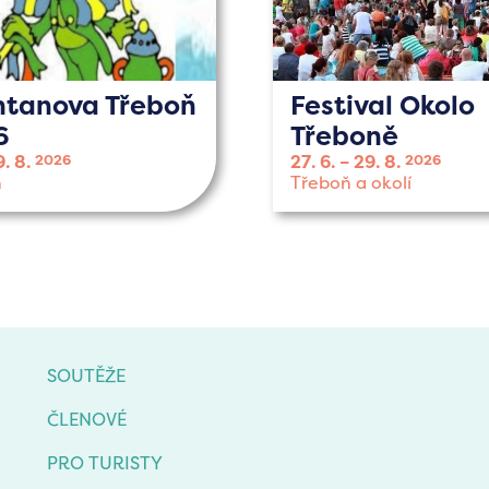
htanova Třeboň
Festival Okolo
6
Třeboně
9. 8.
27. 6.
29. 8.
2026
2026
ň
Třeboň a okolí
SOUTĚŽE
ČLENOVÉ
PRO TURISTY