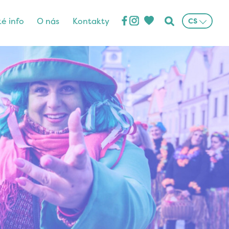
ké info
O nás
Kontakty
CS