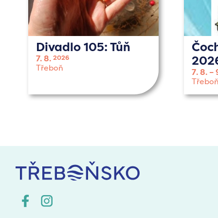
Divadlo 105: Tůň
Čoc
202
7. 8.
2026
Třeboň
7. 8.
Třebo