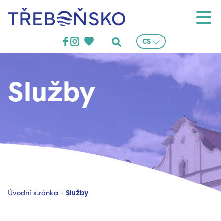
Třeboňsko
CS
Služby
Úvodní stránka
-
Služby