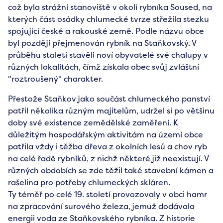
což byla strážní stanoviště v okolí rybníka Soused, na
kterých část osádky chlumecké tvrze střežila stezku
spojující české a rakouské země. Podle názvu obce
byl později přejmenován rybník na Staňkovský. V
průběhu staletí stavěli noví obyvatelé své chalupy v
různých lokalitách, čímž získala obec svůj zvláštní
"roztroušený" charakter.
Přestože Staňkov jako součást chlumeckého panství
patřil několika různým majitelům, udržel si po většinu
doby své existence zemědělské zaměření. K
důležitým hospodářským aktivitám na území obce
patřila vždy i těžba dřeva z okolních lesů a chov ryb
na celé řadě rybníků, z nichž některé již neexistují. V
různých obdobích se zde těžil také stavební kámen a
rašelina pro potřeby chlumeckých skláren.
Ty téměř po celé 19. století provozovaly v obci hamr
na zpracování surového železa, jemuž dodávala
energii voda ze Staňkovského rybníka. Z historie