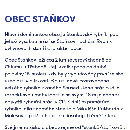
OBEC STAŇKOV
Hlavní dominantou obce je Staňkovský rybník, pod
jehož vysokou hrází se Staňkov nachází. Rybník
ovlivňoval historii i charakter obce.
Obec Staňkov leží cca 2 km severovýchodně od
Chlumu u Třeboně. Její vznik spadá do druhé
poloviny 16. století, kdy byly vybudovány první selské
usedlosti v blízkosti výpusti nově postaveného
velkého rybníka zvaného Soused. Jeho hráz budila
respekt svou mohutností a se svými 18 m je dodnes
nejvyšší rybniční hrází v ČR. K dalším primátům
rybníka, díla známého stavitele Mikuláše Rutharda z
Malešova, patří jeho délka dosahující téměř 7 km.
Své jméno získala obec zřejmě od "staňků/staňkovů",