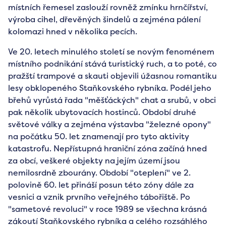
místních řemesel zaslouží rovněž zmínku hrnčířství,
výroba cihel, dřevěných šindelů a zejména pálení
kolomazi hned v několika pecích.
Ve 20. letech minulého století se novým fenoménem
místního podnikání stává turistický ruch, a to poté, co
pražští trampové a skauti objevili úžasnou romantiku
lesy obklopeného Staňkovského rybníka. Podél jeho
břehů vyrůstá řada "měšťáckých" chat a srubů, v obci
pak několik ubytovacích hostinců. Období druhé
světové války a zejména výstavba "železné opony"
na počátku 50. let znamenají pro tyto aktivity
katastrofu. Nepřístupná hraniční zóna začíná hned
za obcí, veškeré objekty na jejím území jsou
nemilosrdně zbourány. Období "oteplení" ve 2.
polovině 60. let přináší posun této zóny dále za
vesnici a vznik prvního veřejného tábořiště. Po
"sametové revoluci" v roce 1989 se všechna krásná
zákoutí Staňkovského rybníka a celého rozsáhlého