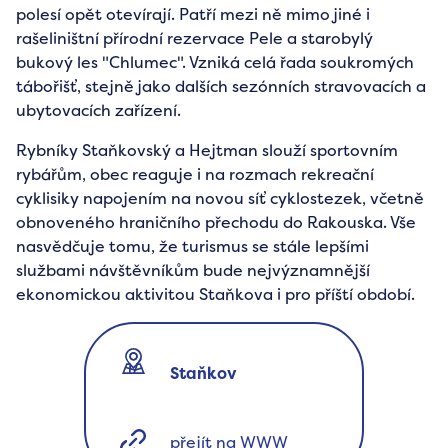
polesí opět otevírají. Patří mezi ně mimo jiné i
rašeliništní přírodní rezervace Pele a starobylý
bukový les "Chlumec". Vzniká celá řada soukromých
tábořišť, stejně jako dalších sezónních stravovacích a
ubytovacích zařízení.
Rybníky Staňkovský a Hejtman slouží sportovním
rybářům, obec reaguje i na rozmach rekreační
cyklisiky napojením na novou síť cyklostezek, včetně
obnoveného hraničního přechodu do Rakouska. Vše
nasvědčuje tomu, že turismus se stále lepšími
službami návštěvníkům bude nejvýznamnější
ekonomickou aktivitou Staňkova i pro příští období.
Staňkov
přejít na WWW