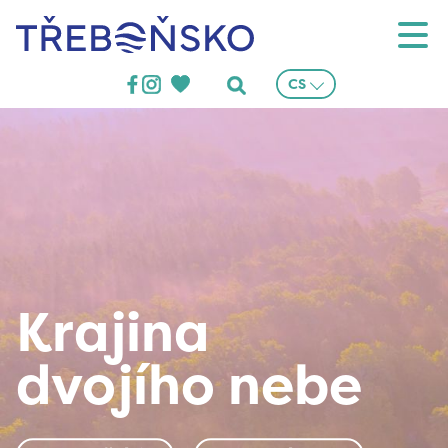
Třeboňsko
CS
Krajina
dvojího nebe