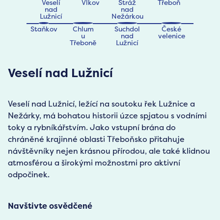
Veselí
Vlkov
Stráž
Třeboň
nad
nad
Lužnicí
Nežárkou
Staňkov
Chlum
Suchdol
České
u
nad
velenice
Třeboně
Lužnicí
Veselí nad Lužnicí
Veselí nad Lužnicí, ležící na soutoku řek Lužnice a
Nežárky, má bohatou historii úzce spjatou s vodními
toky a rybníkářstvím. Jako vstupní brána do
chráněné krajinné oblasti Třeboňsko přitahuje
návštěvníky nejen krásnou přírodou, ale také klidnou
atmosférou a širokými možnostmi pro aktivní
odpočinek.
Navštivte osvědčené
Navštivte osvědčené
Navštivte osvědčené
Navštivte osvědčené
Navštivte osvědčené
Chráněnná krajinná oblast Třeboňsko
Hrad a zámek Stráž nad Nežárkou
Pomník obětem 1. světové války
Navštivte osvědčené
Navštivte osvědčené
Navštivte osvědčené
Hrobka Schwarzenbergů
Jízdy historickým trolejbusem
Náměstí Emy Destinnové
Pláž Staňkovský rybník
Vlkovská pískovna