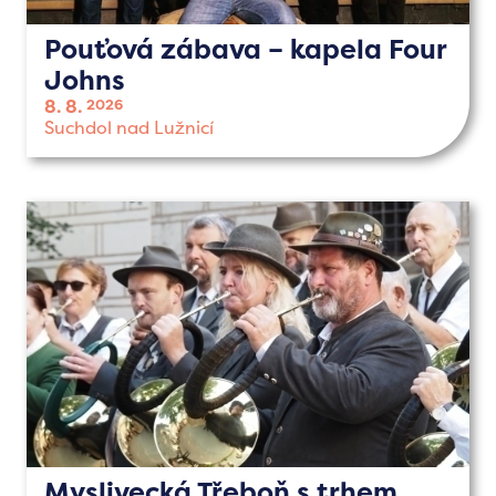
Pouťová zábava – kapela Four
Johns
8. 8.
2026
Suchdol nad Lužnicí
Myslivecká Třeboň s trhem