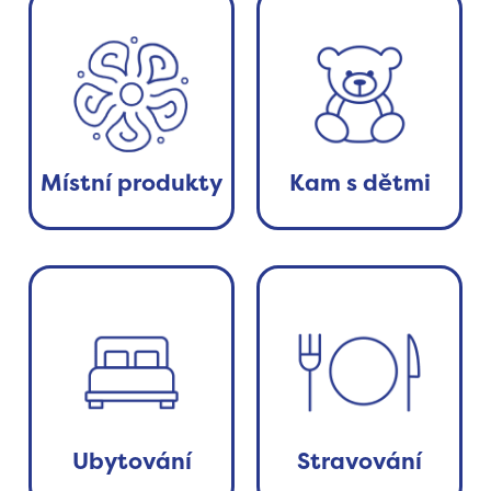
Místní produkty
Kam s dětmi
Ubytování
Stravování