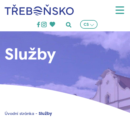
Třeboňsko
CS
Služby
Úvodní stránka
-
Služby