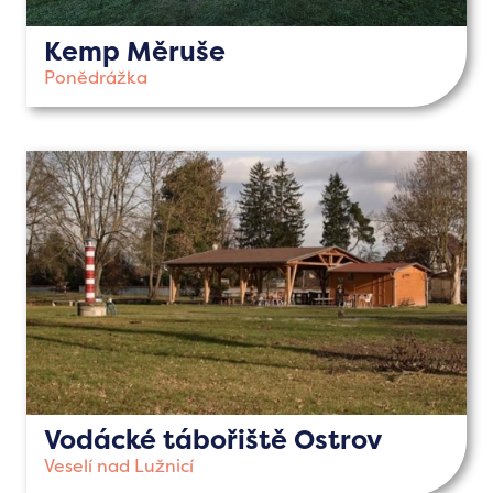
Kemp Měruše
Ponědrážka
Vodácké tábořiště Ostrov
Veselí nad Lužnicí