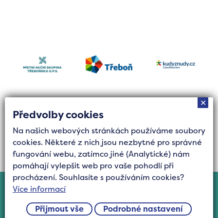
✕
Předvolby cookies
Na našich webových stránkách používáme soubory
Tvorba stránek byla finančně podpořena Jihočeským
cookies. Některé z nich jsou nezbytné pro správné
krajem z grantového fondu Podpora cestovního
fungování webu, zatímco jiné (Analytické) nám
ruchu.
pomáhají vylepšit web pro vaše pohodlí při
procházení. Souhlasíte s používáním cookies?
Cookies
Více informací
©2025 Všechna práva vyhrazena Turistická
Přijmout vše
Podrobné nastavení
oblast Třeboňsko, z.s.