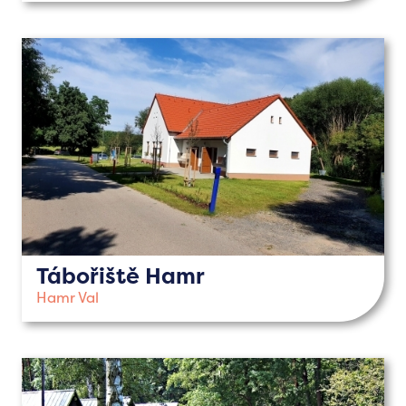
Tábořiště Hamr
Hamr Val