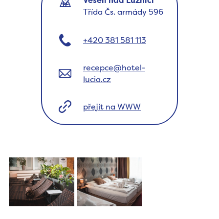
Veselí nad Lužnicí
Třída Čs. armády 596
+420 381 581 113
recepce@hotel-
lucia.cz
přejít na WWW