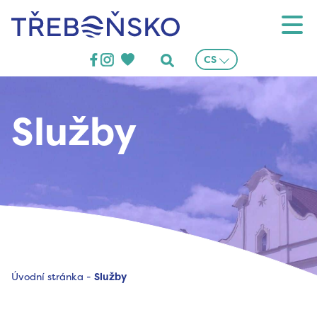
Třeboňsko
CS
Služby
Úvodní stránka
-
Služby