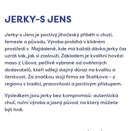
JERKY-S JENS
Jerky-s Jens je poctivý jihočeský příběh o chuti,
řemesle a původu. Výroba probíhá v klidném
prostředí v Majdaleně, kde má každá dávka jerky čas
uzrát tak, jak si zaslouží. Základem je kvalitní hovězí
maso z Lišova, pečlivě vybrané od ověřených
dodavatelů, kteří sdílejí stejný důraz na kvalitu a
čerstvost. Za značkou stojí firma ze Staňkova – z
regionu s tradicí, pracovitostí a poctivým přístupem.
Výsledkem jsou jerky bez kompromisů: autentická
chuť, ruční výroba a jasný původ, na který můžete
být hrdí.