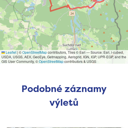
Leaflet
|
©
OpenStreetMap
contributors, Tiles © Esri — Source: Esri, i-cubed,
USDA, USGS, AEX, GeoEye, Getmapping, Aerogrid, IGN, IGP, UPR-EGP, and the
GIS User Community, ©
OpenStreetMap
contributors & USGS
Podobné záznamy
výletů