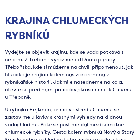
KRAJINA CHLUMECKÝCH
RYBNÍKŮ
Vydejte se objevit krajinu, kde se voda potkává s
nebem. Z Třeboně vyrazíme od Domu přírody
Třeboňska, kde si můžeme na chvíli připomenout, jak
hluboko je krajina kolem nás zakořeněná v
rybníkářské historii. Jakmile nasedneme na kola,
otevře se před námi pohodová trasa mířící k Chlumu
u Třeboně.
U rybníka Hejtman, přímo ve středu Chlumu, se
zastavíme u lávky s krásnými výhledy na klidnou
vodní hladinu. Poté se pustíme dál mezi samotné
chlumecké rybníky. Cesta kolem rybníků Nový a Starý
Kanclíř nabízí pohled na tichá vodní zrcadla, která