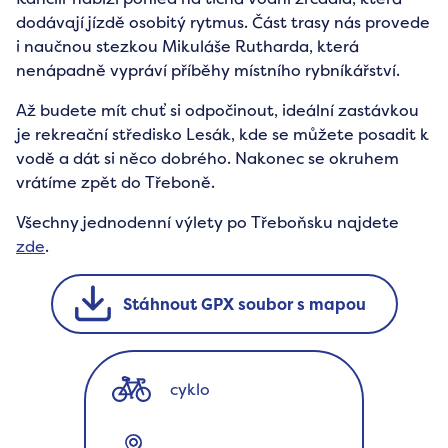
dodávají jízdě osobitý rytmus. Část trasy nás provede
i naučnou stezkou Mikuláše Rutharda, která
nenápadně vypráví příběhy místního rybníkářství.
Až budete mít chuť si odpočinout, ideální zastávkou
je rekreační středisko Lesák, kde se můžete posadit k
vodě a dát si něco dobrého. Nakonec se okruhem
vrátíme zpět do Třeboně.
Všechny jednodenní výlety po Třeboňsku najdete
zde
.
Stáhnout GPX soubor s mapou
cyklo