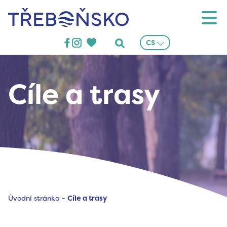
Třeboňsko
CS
Cíle a trasy
Úvodní stránka
-
Cíle a trasy