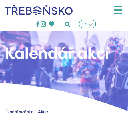
Třeboňsko
CS
Kalendář akcí
Úvodní stránka
-
Akce