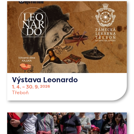
Výstava Leonardo
1. 4.
30. 9.
2026
Třeboň